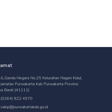
lamat
JL.Ganda Negara No.25 Kelurahan Nageri Kidul,
camatan Purwakarta Kab Purwakarta Provinsi
wa Barat (41111)
(0264) 822 4970
sakip@purwakartakab.go.id