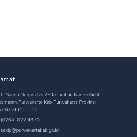
lamat
JL.Ganda Negara No.25 Kelurahan Nageri Kidul,
camatan Purwakarta Kab Purwakarta Provinsi
wa Barat (41111)
(0264) 822 4970
sakip@purwakartakab.go.id