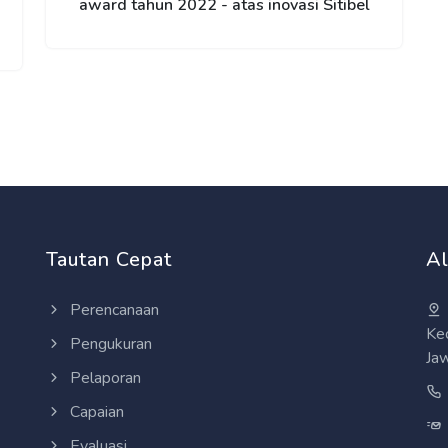
award tahun 2022 - atas inovasi Sitibel
Tautan Cepat
A
Perencanaan
Ke
Pengukuran
Ja
Pelaporan
Capaian
Evaluasi